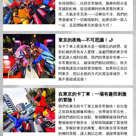
笑得很開心，玩得非常愉快。最棒的部分是
穿越彩虹橋，從這樣獨特的角度看到東京
塔。天氣非常完美——涼爽但不冷。我們的
導遊確保了一切都很順利。如果你和一群人
一起，這是體驗東京的最佳方式！
東京的夜晚—不可思議！🌙
在卡丁車上夜遊東京是一個難忘的經歷。從
彩虹橋的景色令人驚嘆，遠處閃耀的東京塔
更是讓人感到壯觀。我們的導遊非常棒——
非常樂於助人，確保我們都玩得開心。秋天
的微風讓這次旅程更加愉快。如果你正在訪
問東京，想以全新的方式欣賞這座城市，千
萬不要錯過這個！
在東京的卡丁車：一場有趣而刺激
的冒險！
我們在東京的卡丁車之旅非常愉快！在出發
之前我有點猶豫和擔心，但導遊非常出色，
讓我們感到完全放鬆。整個團隊確保我們在
整個旅程中都安全，這幫助我緩解了緊張情
緒。穿梭於東京的興奮，看到東京塔等地標
的獨特景觀，讓人難以忘懷。感謝導遊和整