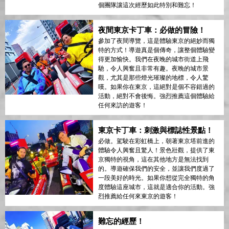
個團隊讓這次經歷如此特別和難忘！
夜間東京卡丁車：必做的冒險！
參加了夜間導覽，這是體驗東京的絕妙而獨
特的方式！導遊真是個傳奇，讓整個體驗變
得更加愉快。我們在夜晚的城市街道上飛
馳，令人興奮且非常有趣。夜晚的城市景
觀，尤其是那些燈光璀璨的地標，令人驚
嘆。如果你在東京，這絕對是個不容錯過的
活動，絕對不會後悔。強烈推薦這個體驗給
任何來訪的遊客！
東京卡丁車：刺激與標誌性景點！
必做。駕駛在彩虹橋上，朝著東京塔前進的
體驗令人興奮且驚人！景色壯觀，提供了東
京獨特的視角，這在其他地方是無法找到
的。導遊確保我們的安全，並讓我們度過了
一段美好的時光。如果你想從完全獨特的角
度體驗這座城市，這就是適合你的活動。強
烈推薦給任何來東京的遊客！
難忘的經歷！