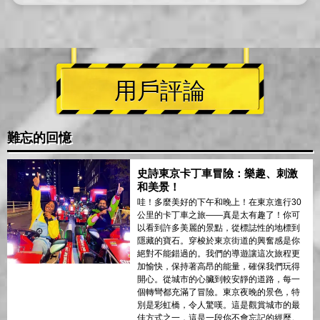
用戶評論
難忘的回憶
史詩東京卡丁車冒險：樂趣、刺激
和美景！
哇！多麼美好的下午和晚上！在東京進行30
公里的卡丁車之旅——真是太有趣了！你可
以看到許多美麗的景點，從標誌性的地標到
隱藏的寶石。穿梭於東京街道的興奮感是你
絕對不能錯過的。我們的導遊讓這次旅程更
加愉快，保持著高昂的能量，確保我們玩得
開心。從城市的心臟到較安靜的道路，每一
個轉彎都充滿了冒險。東京夜晚的景色，特
別是彩虹橋，令人驚嘆。這是觀賞城市的最
佳方式之一，這是一段你不會忘記的經歷。