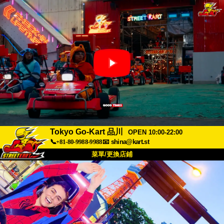
Tokyo Go-Kart 品川
OPEN 10:00-22:00
📞+81-80-9988-9988
📧
shina@kart.st
菜單/更換店鋪
首頁
關於我們
規格
價格
交通資訊
顧客評價
常見問題