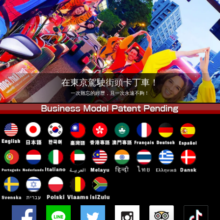
公司
預訂
更換店鋪
東京 品川 #1
東京 秋葉原 #1
東京 秋葉原 #2
東京 澀谷
東京 澀谷分店
東京灣
在東京駕駛街頭卡丁車！
東京 淺草
大阪
一次難忘的經歷，且一次永遠不夠！
沖繩