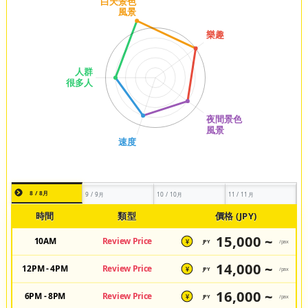
8 / 8月
9 / 9月
10 / 10月
11 / 11月
時間
類型
價格 (JPY)
15,000 ~
10AM
Review Price
JPY
/pax
¥
14,000 ~
12PM - 4PM
Review Price
JPY
/pax
¥
16,000 ~
6PM - 8PM
Review Price
JPY
/pax
¥