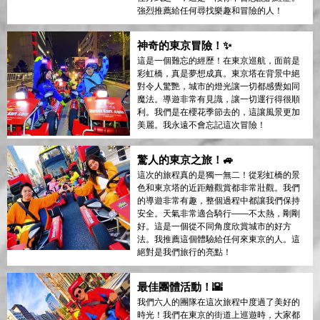
強烈推薦給任何尋找樂趣和冒險的人！
神奇的東京冒險！✨
這是一個難忘的經歷！在東京巡航，面前是
彩虹橋，真是夢想成真。東京塔在背景中絕
對令人驚艷，城市的燈光讓一切都感覺如同
魔法。導遊非常有見識，讓一切運行得很順
利。我們是在櫻花季節去的，這讓風景更加
美麗。我永遠不會忘記這次冒險！
驚人的東京之旅！🚙
這次的旅程真的是獨一無二！從彩虹橋的景
色和東京塔的近距離觀賞都非常壯觀。我們
的導遊非常有趣，整個過程中都讓我們保持
安全。天氣非常適合騎行——不太熱，剛剛
好。這是一個從不同角度欣賞城市的好方
法。我推薦這個體驗給任何來東京的人。這
絕對是我們旅行的亮點！
最佳團體活動！🌇
我們六人的團隊在這次旅程中度過了美好的
時光！我們在東京的街道上巡遊時，大家都