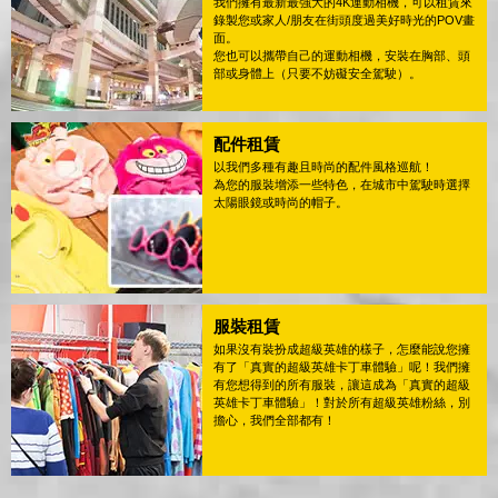
我們擁有最新最強大的4K運動相機，可以租賃來
錄製您或家人/朋友在街頭度過美好時光的POV畫
面。
您也可以攜帶自己的運動相機，安裝在胸部、頭
部或身體上（只要不妨礙安全駕駛）。
配件租賃
以我們多種有趣且時尚的配件風格巡航！
為您的服裝增添一些特色，在城市中駕駛時選擇
太陽眼鏡或時尚的帽子。
服裝租賃
如果沒有裝扮成超級英雄的樣子，怎麼能說您擁
有了「真實的超級英雄卡丁車體驗」呢！我們擁
有您想得到的所有服裝，讓這成為「真實的超級
英雄卡丁車體驗」！對於所有超級英雄粉絲，別
擔心，我們全部都有！