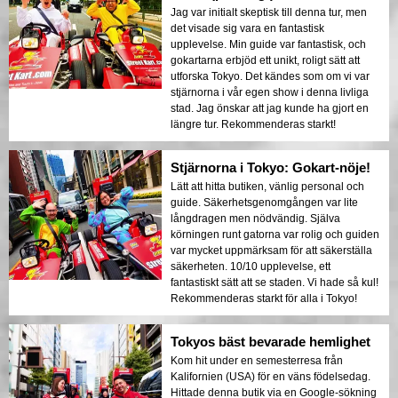
Jag var initialt skeptisk till denna tur, men
det visade sig vara en fantastisk
upplevelse. Min guide var fantastisk, och
gokartarna erbjöd ett unikt, roligt sätt att
utforska Tokyo. Det kändes som om vi var
stjärnorna i vår egen show i denna livliga
stad. Jag önskar att jag kunde ha gjort en
längre tur. Rekommenderas starkt!
Stjärnorna i Tokyo: Gokart-nöje!
Lätt att hitta butiken, vänlig personal och
guide. Säkerhetsgenomgången var lite
långdragen men nödvändig. Själva
körningen runt gatorna var rolig och guiden
var mycket uppmärksam för att säkerställa
säkerheten. 10/10 upplevelse, ett
fantastiskt sätt att se staden. Vi hade så kul!
Rekommenderas starkt för alla i Tokyo!
Tokyos bäst bevarade hemlighet
Kom hit under en semesterresa från
Kalifornien (USA) för en väns födelsedag.
Hittade denna butik via en Google-sökning