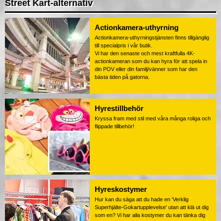
Street Kart-alternativ
Actionkamera-uthyrning
Actionkamera-uthyrningstjänsten finns tillgänglig
till specialpris i vår butik.
Vi har den senaste och mest kraftfulla 4K-
actionkameran som du kan hyra för att spela in
din POV eller din familj/vänner som har den
bästa tiden på gatorna.
Hyrestillbehör
Kryssa fram med stil med våra många roliga och
flippade tillbehör!
Hyreskostymer
Hur kan du säga att du hade en 'Verklig
Superhjälte-Gokartupplevelse' utan att klä ut dig
som en? Vi har alla kostymer du kan tänka dig