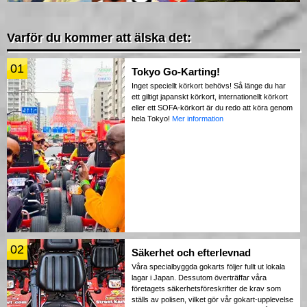
Varför du kommer att älska det:
01
Tokyo Go-Karting!
Inget speciellt körkort behövs! Så länge du har
ett giltigt japanskt körkort, internationellt körkort
eller ett SOFA-körkort är du redo att köra genom
hela Tokyo!
Mer information
02
Säkerhet och efterlevnad
Våra specialbyggda gokarts följer fullt ut lokala
lagar i Japan. Dessutom överträffar våra
företagets säkerhetsföreskrifter de krav som
ställs av polisen, vilket gör vår gokart-upplevelse