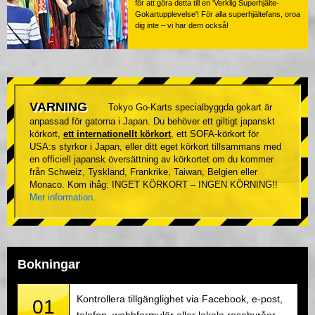
för att göra detta till en 'Verklig Superhjälte-
Gokartupplevelse'! För alla superhjältefans, oroa
dig inte – vi har dem också!
VARNING
Tokyo Go-Karts specialbyggda gokart är
anpassad för gatorna i Japan. Du behöver ett giltigt japanskt
körkort,
ett internationellt körkort
, ett SOFA-körkort för
USA:s styrkor i Japan, eller ditt eget körkort tillsammans med
en officiell japansk översättning av körkortet om du kommer
från Schweiz, Tyskland, Frankrike, Taiwan, Belgien eller
Monaco. Kom ihåg: INGET KÖRKORT – INGEN KÖRNING!!
Mer information
.
Bokningar
Kontrollera tillgänglighet via Facebook, e-post,
01