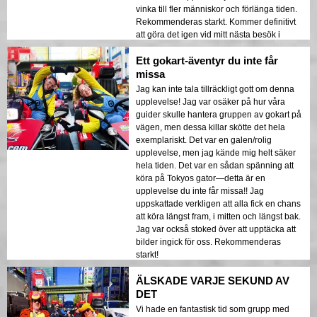
vinka till fler människor och förlänga tiden.
Rekommenderas starkt. Kommer definitivt
att göra det igen vid mitt nästa besök i
Tokyo.
Ett gokart-äventyr du inte får
missa
Jag kan inte tala tillräckligt gott om denna
upplevelse! Jag var osäker på hur våra
guider skulle hantera gruppen av gokart på
vägen, men dessa killar skötte det hela
exemplariskt. Det var en galen/rolig
upplevelse, men jag kände mig helt säker
hela tiden. Det var en sådan spänning att
köra på Tokyos gator—detta är en
upplevelse du inte får missa!! Jag
uppskattade verkligen att alla fick en chans
att köra längst fram, i mitten och längst bak.
Jag var också stoked över att upptäcka att
bilder ingick för oss. Rekommenderas
starkt!
ÄLSKADE VARJE SEKUND AV
DET
Vi hade en fantastisk tid som grupp med