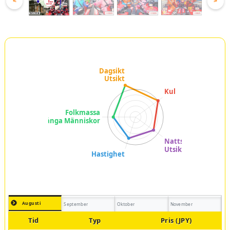
<
>
Augusti
September
Oktober
November
Tid
Typ
Pris (JPY)