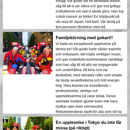
inslag! Vår guide var en fantastisk ledare,
såg till att vi var säkra och gav oss tydliga
instruktioner om vad vi skulle göra. Han tog
också massor av bilder! En höjdpunkt på
vår resa till Japan, helt klart. Vår familj på
fyra personer (föräldrar med två
universitetsstudenter) älskade det!
Familjekörning med gokart!!
Vi hade en exceptionell upplevelse på
denna tur! Vår guide hade sådan expertis
och entusiasm, det höjde verkligen resan,
och gav insiktsfulla kommentarer samtidigt
som han såg till att alla var engagerade
och underhållna. Att köra runt var
fantastiskt, med välvalda rutter som visade
de bästa sevärdheterna och höll energin
hög. Hela teamet var enastående—
professionella, vänliga och
uppmärksamma på varje detalj. Deras
samlade insatser gjorde turen inte bara
njutbar utan även minnesvärd.
Rekommenderas starkt för alla som vill ha
en fantastisk tid och köra runt i Tokyo!
En upplevelse i Tokyo du inte får
missa (på riktigt)