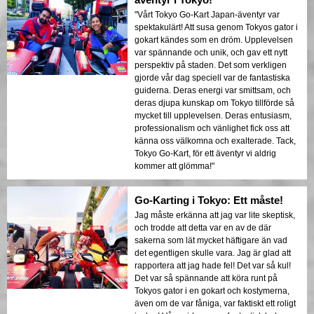
"Vårt Tokyo Go-Kart Japan-äventyr var
spektakulärt! Att susa genom Tokyos gator i
gokart kändes som en dröm. Upplevelsen
var spännande och unik, och gav ett nytt
perspektiv på staden. Det som verkligen
gjorde vår dag speciell var de fantastiska
guiderna. Deras energi var smittsam, och
deras djupa kunskap om Tokyo tillförde så
mycket till upplevelsen. Deras entusiasm,
professionalism och vänlighet fick oss att
känna oss välkomna och exalterade. Tack,
Tokyo Go-Kart, för ett äventyr vi aldrig
kommer att glömma!"
Go-Karting i Tokyo: Ett måste!
Jag måste erkänna att jag var lite skeptisk,
och trodde att detta var en av de där
sakerna som lät mycket häftigare än vad
det egentligen skulle vara. Jag är glad att
rapportera att jag hade fel! Det var så kul!
Det var så spännande att köra runt på
Tokyos gator i en gokart och kostymerna,
även om de var fåniga, var faktiskt ett roligt