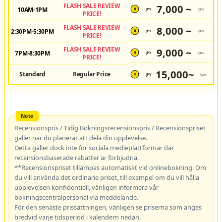
FLASH SALE REVIEW
7,000 ~
10AM-1PM
JPY
/pax
¥
PRICE!
FLASH SALE REVIEW
8,000 ~
2:30PM-5:30PM
JPY
/pax
¥
PRICE!
FLASH SALE REVIEW
9,000 ~
7PM-8:30PM
JPY
/pax
¥
PRICE!
15,000~
Standard
Regular Price
JPY
/pax
¥
Recensionspris / Tidig Bokningsrecensionspris / Recensionspriset
gäller när du planerar att dela din upplevelse.
Detta gäller dock inte för sociala medieplattformar där
recensionsbaserade rabatter är förbjudna.
**Recensionspriset tillämpas automatiskt vid onlinebokning. Om
du vill använda det ordinarie priset, till exempel om du vill hålla
upplevelsen konfidentiell, vänligen informera vår
bokningscentralpersonal via meddelande.
För den senaste prissättningen, vänligen se priserna som anges
bredvid varje tidsperiod i kalendern nedan.