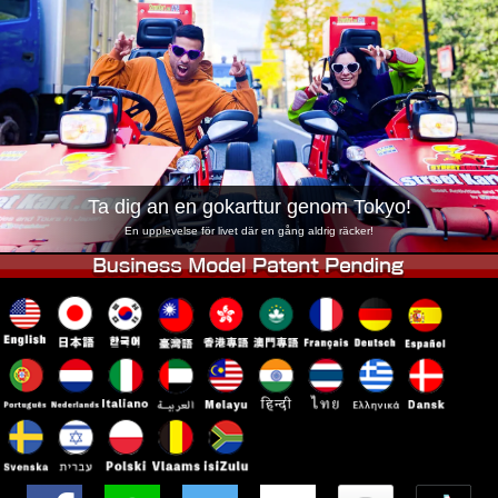
Företag
Boka
Byt butik
Tokyo Shinagawa
Tokyo Akihabara#1
Tokyo Akihabara#2
Tokyo Shibuya
Tokyo Shibuya Annex
Tokyo Bay
Tokyo Asakusa
Osaka
Ta dig an en gokarttur genom Tokyo!
Okinawa
En upplevelse för livet där en gång aldrig räcker!