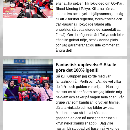
efter att ha sett en TikTok-video om Go-Kart
Street-körning i Tokyo. Killarna här var
interaktiva och mycket hjälpsamma, de såg
till att vi förstod reglerna, föreskrifterna och
trafiklagarna i Tokyo (de talade alla
engelska, så detta gjorde det superlätt att
förstå). Om du någonsin är i Tokyo och letar
efter lite gokart-nöje, besök denna plats
och jag garanterar att du inte kommer att
ångra det!
Fantastisk upplevelse!! Skulle
göra det 100% igen!!!
Så kul! Gruppen jag körde med var
fantastisk (från Perth och LA... de vet vilka
de är!)... och guiden var briljant. Han tog
massor av bilder åt oss och jag kände mig
bekväm och säker på vägen hela tiden. Vår
grupp var som kändisar i drygt en timme,
då alla vinkade och tog bilder av oss.
Medan det var så kul att sätta ner
gaspedalen och nå hastigheter runt 50
km/h (vilket känns snabbt)... Jag ville
nästan bli stoppad vid ljusen så vi kunde