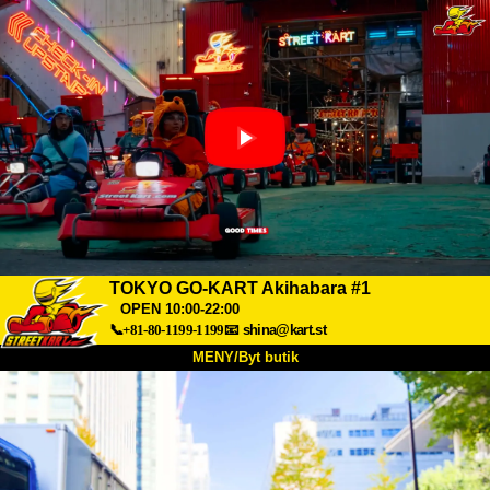
TOKYO GO-KART Akihabara #1
OPEN 10:00-22:00
📞+81-80-1199-1199
📧
shina@kart.st
MENY/Byt butik
HEM
Om oss
Specifikationer
Pris
Hitta hit
Röster
FAQ