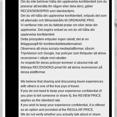
Om du inte behöver hålla din upplevelse konfidentiell (om du
planerar att berätta för någon eller dela den), gäller
RECENSIONSPRIS som standardpris.
Om du vill hålla din upplevelse konfidentiell, erbjuds det som
ett alternativ och tillhandahålls till ORDINARIE PRIS.
Vi verifierar inte om du faktiskt pratar om eller delar din
upplevelse. Det avgörs enbart av om du vill hålla din
upplevelse konfidentiell.
Detta prissystem erbjuder ingen rabatt; det är en
tilläggsavgift för konfidentialitetsalternativet.
Observera att vissa sociala medieplattformar, såsom
TripAdvisor och Google, har policyer som förbjuder att skriva
recensioner i utbyte mot rabatter.
Av respekt för deras policyer kommer vi absolut inte att
tillämpa RECENSIONS-priset för att skriva recensioner på
dessa plattformar.
We believe that sharing and discussing travel experiences
with others is one of the true joys of travel.
If you do not need to keep your experience confidential (if
you plan to tell someone or share it), the REVIEW PRICE
applies as the standard rate.
If you wish to keep your experience confidential, it is offered
as an option and provided at the REGULAR PRICE.
We do not verify whether you actually talk about or share