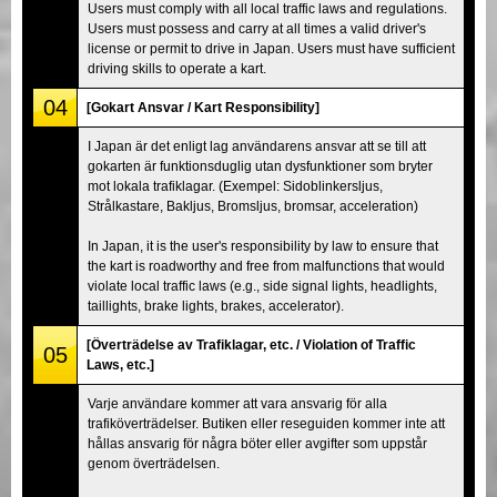
Users must comply with all local traffic laws and regulations.
Users must possess and carry at all times a valid driver's
license or permit to drive in Japan. Users must have sufficient
driving skills to operate a kart.
04
[Gokart Ansvar / Kart Responsibility]
I Japan är det enligt lag användarens ansvar att se till att
gokarten är funktionsduglig utan dysfunktioner som bryter
mot lokala trafiklagar. (Exempel: Sidoblinkersljus,
Strålkastare, Bakljus, Bromsljus, bromsar, acceleration)
In Japan, it is the user's responsibility by law to ensure that
the kart is roadworthy and free from malfunctions that would
violate local traffic laws (e.g., side signal lights, headlights,
taillights, brake lights, brakes, accelerator).
[Överträdelse av Trafiklagar, etc. / Violation of Traffic
05
Laws, etc.]
Varje användare kommer att vara ansvarig för alla
trafiköverträdelser. Butiken eller reseguiden kommer inte att
hållas ansvarig för några böter eller avgifter som uppstår
genom överträdelsen.