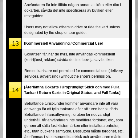
Användaren får inte tillåta någon annan att köra eller åka i
gokarten, såvida det inte specificeras av butiken eller
reseguiden.
Users may not allow others to drive or ride the kart unless
designated by the shop or tour guide.
13
[Kommersiell Användning / Commercial Use]
Gokartsen får, när de hyrs, inte användas kommersiellt
(kurirtjänst, reklam) såvida det inte beviljas av butiken.
Rented karts are not permitted for commercial use (delivery
services, advertising) without the shop's permission.
[Återlämna Gokarts i Ursprungligt Skick och med Fulla
14
Tankar / Return Karts in Original Status, and Full Tanks]
Beträffande turistkunder kommer användare inte att vara
ansvariga för att fylla tankarna efter att turen har slutförts.
Beträffande frilansuthyrning, förutom för nödvändigt
underhåll, får användaren inte modifiera fordonet, etc., som
genom att sätta fast klistermärken eller installera enheter,
etc., utan butikens samtycke. Dessutom måste fordonet, etc.
återlämnas i sitt ursprungliga skick och användaren måste