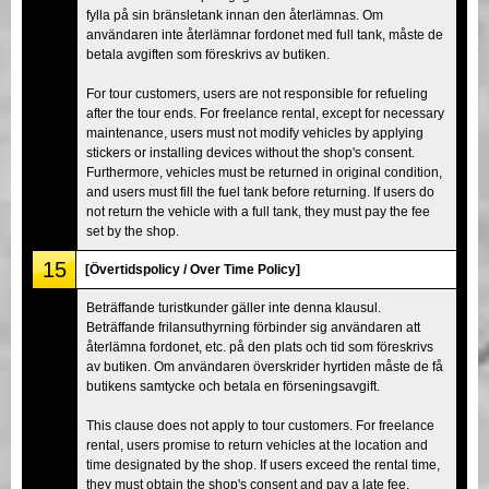
fylla på sin bränsletank innan den återlämnas. Om
användaren inte återlämnar fordonet med full tank, måste de
betala avgiften som föreskrivs av butiken.
For tour customers, users are not responsible for refueling
after the tour ends. For freelance rental, except for necessary
maintenance, users must not modify vehicles by applying
stickers or installing devices without the shop's consent.
Furthermore, vehicles must be returned in original condition,
and users must fill the fuel tank before returning. If users do
not return the vehicle with a full tank, they must pay the fee
set by the shop.
15
[Övertidspolicy / Over Time Policy]
Beträffande turistkunder gäller inte denna klausul.
Beträffande frilansuthyrning förbinder sig användaren att
återlämna fordonet, etc. på den plats och tid som föreskrivs
av butiken. Om användaren överskrider hyrtiden måste de få
butikens samtycke och betala en förseningsavgift.
This clause does not apply to tour customers. For freelance
rental, users promise to return vehicles at the location and
time designated by the shop. If users exceed the rental time,
they must obtain the shop's consent and pay a late fee.