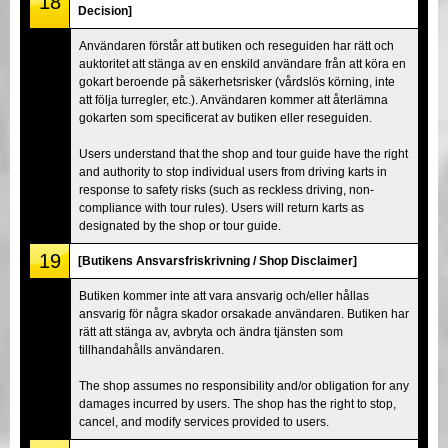
18
Decision]
Användaren förstår att butiken och reseguiden har rätt och
auktoritet att stänga av en enskild användare från att köra en
gokart beroende på säkerhetsrisker (vårdslös körning, inte
att följa turregler, etc.). Användaren kommer att återlämna
gokarten som specificerat av butiken eller reseguiden.
Users understand that the shop and tour guide have the right
and authority to stop individual users from driving karts in
response to safety risks (such as reckless driving, non-
compliance with tour rules). Users will return karts as
designated by the shop or tour guide.
19
[Butikens Ansvarsfriskrivning / Shop Disclaimer]
Butiken kommer inte att vara ansvarig och/eller hållas
ansvarig för några skador orsakade användaren. Butiken har
rätt att stänga av, avbryta och ändra tjänsten som
tillhandahålls användaren.
The shop assumes no responsibility and/or obligation for any
damages incurred by users. The shop has the right to stop,
cancel, and modify services provided to users.