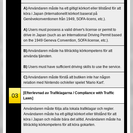
A)
Användaren måste ha ett giltigt körkort eller tillstånd för att
köra i Japan (Internationellt körkort baserat på
Genèvekonventionen från 1949, SOFA-licens, etc.).
A)
Users must possess a valid driver's license or permit to
drive in Japan (such as an International Driving Permit based
on the 1949 Geneva Convention, SOFA license, etc.).
B)
Användaren måste ha tillräcklig körkompetens för att
använda tjänsten.
B)
Users must have sufficient driving skills to use the service.
C)
Användaren måste förstå att butiken inte har någon
relation med Nintendo och/eller spelet 'Mario Kart'.
[Efterlevnad av Trafiklagarna / Compliance with Traffic
03
Laws]
Användaren måste följa alla lokala trafiklagar och regler.
Användaren måste ha ett giltigt körkort eller tillstånd för att
köra i Japan och måste bära det alltid. Användaren måste ha
tillräcklig körkompetens för att köra gokarten.