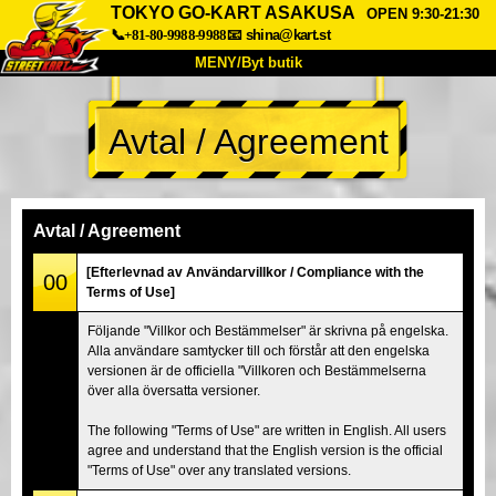
TOKYO GO-KART ASAKUSA
OPEN 9:30-21:30
📞+81-80-9988-9988
📧
shina@kart.st
MENY/Byt butik
HEM
Avtal / Agreement
Om oss
Specifikationer
Pris
Hitta hit
Röster
FAQ
Företag
Boka
Avtal / Agreement
Byt butik
[Efterlevnad av Användarvillkor / Compliance with the
00
Terms of Use]
Tokyo Shinagawa
Tokyo Akihabara#1
Följande "Villkor och Bestämmelser" är skrivna på engelska.
Tokyo Akihabara#2
Tokyo Shibuya
Alla användare samtycker till och förstår att den engelska
Tokyo Shibuya Annex
Tokyo Bay
versionen är de officiella "Villkoren och Bestämmelserna
över alla översatta versioner.
Tokyo Asakusa
Osaka
The following "Terms of Use" are written in English. All users
Okinawa
agree and understand that the English version is the official
"Terms of Use" over any translated versions.