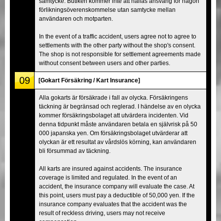
samtycke. Butiken kommer inte att hållas ansvarig för någon
förlikningsöverenskommelse utan samtycke mellan
användaren och motparten.
In the event of a traffic accident, users agree not to agree to
settlements with the other party without the shop's consent.
The shop is not responsible for settlement agreements made
without consent between users and other parties.
09
[Gokart Försäkring / Kart Insurance]
Alla gokarts är försäkrade i fall av olycka. Försäkringens
täckning är begränsad och reglerad. I händelse av en olycka
kommer försäkringsbolaget att utvärdera incidenten. Vid
denna tidpunkt måste användaren betala en självrisk på 50
000 japanska yen. Om försäkringsbolaget utvärderar att
olyckan är ett resultat av vårdslös körning, kan användaren
bli försummad av täckning.
All karts are insured against accidents. The insurance
coverage is limited and regulated. In the event of an
accident, the insurance company will evaluate the case. At
this point, users must pay a deductible of 50,000 yen. If the
insurance company evaluates that the accident was the
result of reckless driving, users may not receive