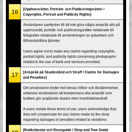
[Upphovsrätter, Porträtt- och Publiceringsrätter /
16
Copyrights, Portrait and Publicity Rights]
Användaren samtycker till att inte göra några anspråk alls på
upphovsrätt, porträtt- och publiceringsrätter relaterade till
fotografier relaterade till användningen av gokartsen och
tillhandahållna tjänster.
Users agree not to make any claims regarding copyrights,
portrait rights, and publicity rights concerning photographs
related to the use of karts and services provided.
[Anspråk på Skadestånd och Straff / Claims for Damages
17
and Penalties]
Om användaren bryter mot dessa Villkor och Bestämmelser,
erkänner användaren att kompensera alla anspråk som
butiken gör angående skador eller överträdelsestraff.
If users violate these terms of use, users acknowledge that
they will compensate for any claims made by the shop
regarding damages or penalties related to violations.
[Butiksbeslut och Reseguide / Shop and Tour Guide