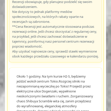
Recenzji obowiązuje, gdy planujesz podzielić się swoim
doświadczeniem.
Nie dotyczy to jednak platformy mediów
społecznościowych, na których rabaty oparte na
recenzjach są zabronione.
**Cena Recenzji jest automatycznie stosowana podczas
rezerwacji online. Jeśli chcesz skorzystać z regularnej ceny,
na przykład, jeśli chcesz zachować doświadczenie w
tajemnicy, poinformuj nasz personel centrum rezerwacji
poprzez wiadomość.
Aby uzyskać najnowsze ceny, sprawdź stawki wymienione
obok każdego przedziału czasowego w kalendarzu poniżej.
Około 1 godziny. Na tym kursie H2-S, będziemy
jeździć wokół centrum Tokio.Rozgrzej silniki na
niezapomnianą wycieczkę po Tokio! Przejedź przez
elektryczne ulice Dogenzaki, wypełnione
nieskończonymi światłami i ruchem. Zorganizowany
chaos Shibuya Scramble wita cię, zanim przejdziesz
do wyrafinowanej, eleganckiej atmosfery
Omotesando. Ostatni odcinek prowadzi cię przez