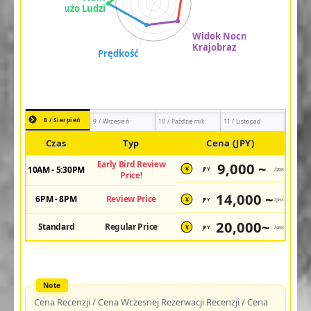
8 / Sierpień
9 / Wrzesień
10 / Październik
11 / Listopad
Czas
Typ
Cena (JPY)
Early Bird Review
9,000 ~
10AM - 5:30PM
JPY
/pax
¥
Price!
14,000 ~
6PM - 8PM
Review Price
JPY
/pax
¥
20,000~
Standard
Regular Price
JPY
/pax
¥
Cena Recenzji / Cena Wczesnej Rezerwacji Recenzji / Cena