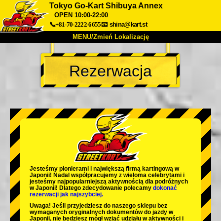
Tokyo Go-Kart Shibuya Annex
OPEN 10:00-22:00
📞+81-70-2222-6655
📧
shina@kart.st
MENU/Zmień Lokalizację
TOP
Rezerwacja
O nas
Specyfikacja
Cena
Dojazd
Opinie
FAQ
Firma
Rezerwacja
Zmień Lokalizację
Tokyo Shinagawa
Tokyo Akihabara#1
Tokyo Akihabara#2
Tokyo Shibuya
Tokyo Shibuya Annex
Tokyo Bay
Jesteśmy
pionierami
i
największą firmą kartingową
w
Japonii! Nadal współpracujemy z
wieloma celebrytami
i
Tokyo Asakusa
Osaka
jesteśmy
najpopularniejszą aktywnością
dla podróżnych
w Japonii! Dlatego zdecydowanie polecamy
dokonać
rezerwacji jak najszybciej.
Okinawa
Uwaga! Jeśli przyjedziesz do naszego sklepu bez
wymaganych oryginalnych dokumentów do jazdy w
Japonii, nie będziesz mógł wziąć udziału w aktywności i