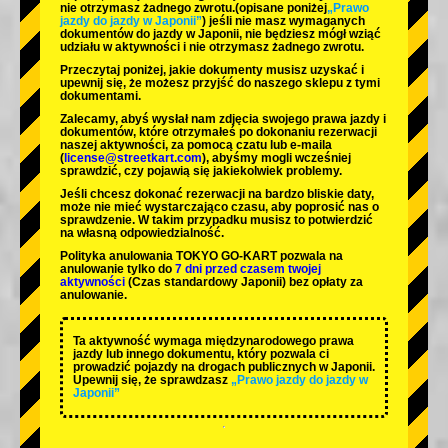
nie otrzymasz żadnego zwrotu.
(opisane poniżej
„Prawo
jazdy do jazdy w Japonii”
) jeśli nie masz wymaganych
dokumentów do jazdy w Japonii, nie będziesz mógł wziąć
udziału w aktywności i nie otrzymasz żadnego zwrotu.
Przeczytaj poniżej, jakie dokumenty musisz uzyskać i
upewnij się, że możesz przyjść do naszego sklepu z tymi
dokumentami.
Zalecamy, abyś wysłał nam zdjęcia swojego prawa jazdy i
dokumentów, które otrzymałeś po dokonaniu rezerwacji
naszej aktywności, za pomocą czatu lub e-maila
(
license@streetkart.com
), abyśmy mogli wcześniej
sprawdzić, czy pojawią się jakiekolwiek problemy.
Jeśli chcesz dokonać rezerwacji na bardzo bliskie daty,
może nie mieć wystarczająco czasu, aby poprosić nas o
sprawdzenie. W takim przypadku musisz to potwierdzić
na własną odpowiedzialność.
Polityka anulowania TOKYO GO-KART pozwala na
anulowanie tylko do
7 dni przed czasem twojej
aktywności
(Czas standardowy Japonii) bez opłaty za
anulowanie.
Ta aktywność wymaga międzynarodowego prawa
jazdy lub innego dokumentu, który pozwala ci
prowadzić pojazdy na drogach publicznych w Japonii.
Upewnij się, że sprawdzasz
„Prawo jazdy do jazdy w
Japonii”