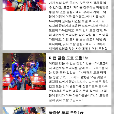
겨진 보석 같은 곳까지 많은 멋진 경치를 볼
수 있어요. 도쿄의 거리를 질주하는 짜릿함은
놓칠 수 없는 경험이에요. 우리의 가이드 덕
분에 여행이 더욱 즐거웠고, 에너지를 높게
유지하며 신나는 시간을 보낼 수 있었어요.
도시의 중심에서 조용한 도로까지, 매 턴마다
모험이 가득했어요. 특히 밤의 도쿄 경치, 특
히 레인보우 브리지는 숨이 막힐 정도로 아름
다웠어요. 이건 도시를 보는 최고의 방법 중
하나이며, 잊지 못할 경험이에요. 도쿄에서
재미와 모험을 찾는 사람에게 강력히 추천합
니다!
마법 같은 도쿄 모험! ✨
이것은 잊을 수 없는 경험이었습니다! 도쿄에
서 레인보우 브리지를 앞에 두고 크루즈를 타
는 것은 꿈과 같았습니다. 배경의 도쿄 타워
는 정말 멋졌고, 도시의 불빛은 모든 것을 마
법처럼 느끼게 했습니다. 가이드는 매우 유익
했고 모든 것이 원활하게 진행되도록 도와주
었습니다. 우리는 벚꽃 시즌에 갔는데, 그 덕
분에 경치가 더욱 아름다웠습니다. 이 모험은
절대 잊지 못할 것입니다!
놀라운 도쿄 투어! 🚙