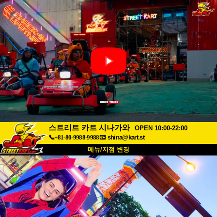
스트리트 카트 시나가와
OPEN 10:00-22:00
📞+81-80-9988-9988
📧
shina@kart.st
메뉴/지점 변경
최상단
소개
사양
가격
접근성
고객 리뷰
자주 묻는 질문