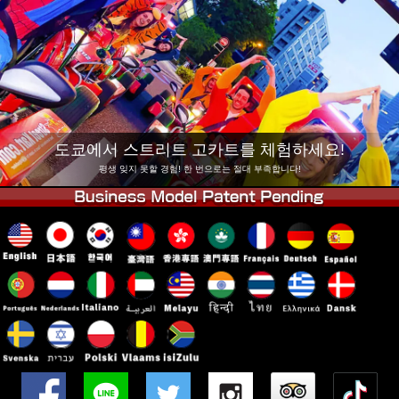
회사 정보
예약
지점 변경
도쿄 시나가와 #1
도쿄 아키하바라#1
도쿄 아키하바라#2
도쿄 시부야
도쿄 시부야 애넥스
도쿄 베이
도쿄에서 스트리트 고카트를 체험하세요!
도쿄 아사쿠사
오사카
평생 잊지 못할 경험! 한 번으로는 절대 부족합니다!
오키나와