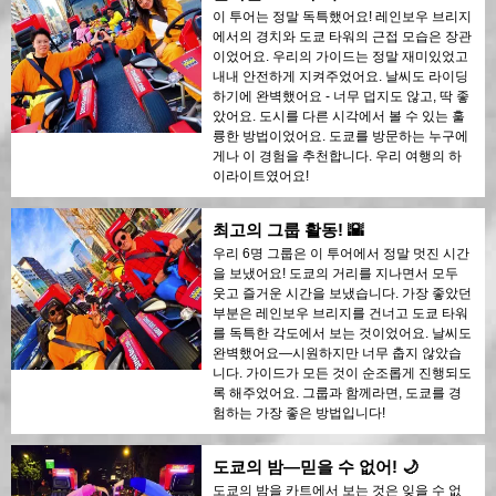
이 투어는 정말 독특했어요! 레인보우 브리지
에서의 경치와 도쿄 타워의 근접 모습은 장관
이었어요. 우리의 가이드는 정말 재미있었고
내내 안전하게 지켜주었어요. 날씨도 라이딩
하기에 완벽했어요 - 너무 덥지도 않고, 딱 좋
았어요. 도시를 다른 시각에서 볼 수 있는 훌
륭한 방법이었어요. 도쿄를 방문하는 누구에
게나 이 경험을 추천합니다. 우리 여행의 하
이라이트였어요!
최고의 그룹 활동! 🌇
우리 6명 그룹은 이 투어에서 정말 멋진 시간
을 보냈어요! 도쿄의 거리를 지나면서 모두
웃고 즐거운 시간을 보냈습니다. 가장 좋았던
부분은 레인보우 브리지를 건너고 도쿄 타워
를 독특한 각도에서 보는 것이었어요. 날씨도
완벽했어요—시원하지만 너무 춥지 않았습
니다. 가이드가 모든 것이 순조롭게 진행되도
록 해주었어요. 그룹과 함께라면, 도쿄를 경
험하는 가장 좋은 방법입니다!
도쿄의 밤—믿을 수 없어! 🌙
도쿄의 밤을 카트에서 보는 것은 잊을 수 없