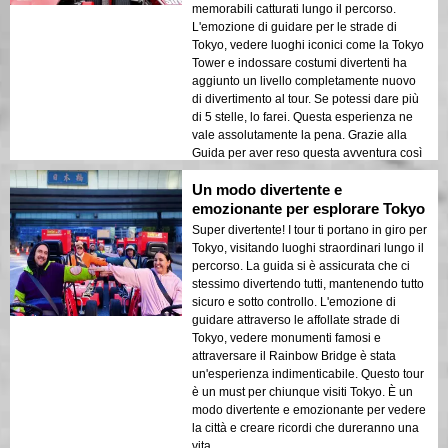
memorabili catturati lungo il percorso.
L'emozione di guidare per le strade di
Tokyo, vedere luoghi iconici come la Tokyo
Tower e indossare costumi divertenti ha
aggiunto un livello completamente nuovo
di divertimento al tour. Se potessi dare più
di 5 stelle, lo farei. Questa esperienza ne
vale assolutamente la pena. Grazie alla
Guida per aver reso questa avventura così
fantastica! La consiglio vivamente a
Un modo divertente e
chiunque visiti Tokyo.
emozionante per esplorare Tokyo
Super divertente! I tour ti portano in giro per
Tokyo, visitando luoghi straordinari lungo il
percorso. La guida si è assicurata che ci
stessimo divertendo tutti, mantenendo tutto
sicuro e sotto controllo. L'emozione di
guidare attraverso le affollate strade di
Tokyo, vedere monumenti famosi e
attraversare il Rainbow Bridge è stata
un'esperienza indimenticabile. Questo tour
è un must per chiunque visiti Tokyo. È un
modo divertente e emozionante per vedere
la città e creare ricordi che dureranno una
vita.