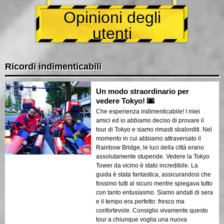
Opinioni degli
utenti
Ricordi indimenticabili
Un modo straordinario per
vedere Tokyo! 🌆
Che esperienza indimenticabile! I miei
amici ed io abbiamo deciso di provare il
tour di Tokyo e siamo rimasti sbalorditi. Nel
momento in cui abbiamo attraversato il
Rainbow Bridge, le luci della città erano
assolutamente stupende. Vedere la Tokyo
Tower da vicino è stato incredibile. La
guida è stata fantastica, assicurandosi che
fossimo tutti al sicuro mentre spiegava tutto
con tanto entusiasmo. Siamo andati di sera
e il tempo era perfetto: fresco ma
confortevole. Consiglio vivamente questo
tour a chiunque voglia una nuova