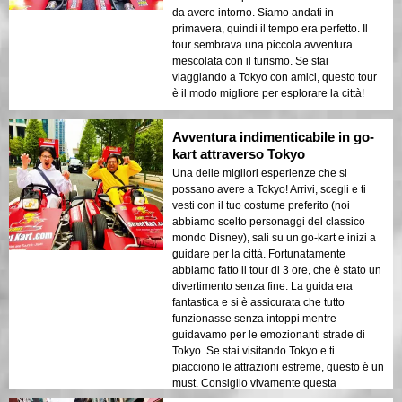
da avere intorno. Siamo andati in
primavera, quindi il tempo era perfetto. Il
tour sembrava una piccola avventura
mescolata con il turismo. Se stai
viaggiando a Tokyo con amici, questo tour
è il modo migliore per esplorare la città!
Avventura indimenticabile in go-
kart attraverso Tokyo
Una delle migliori esperienze che si
possano avere a Tokyo! Arrivi, scegli e ti
vesti con il tuo costume preferito (noi
abbiamo scelto personaggi del classico
mondo Disney), sali su un go-kart e inizi a
guidare per la città. Fortunatamente
abbiamo fatto il tour di 3 ore, che è stato un
divertimento senza fine. La guida era
fantastica e si è assicurata che tutto
funzionasse senza intoppi mentre
guidavamo per le emozionanti strade di
Tokyo. Se stai visitando Tokyo e ti
piacciono le attrazioni estreme, questo è un
must. Consiglio vivamente questa
esperienza a chiunque cerchi un modo