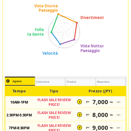
Agosto
Settembre
Ottobre
Novembre
Tempo
Tipo
Prezzo (JPY)
FLASH SALE REVIEW
7,000 ~
10AM-1PM
JPY
/pax
¥
PRICE!
FLASH SALE REVIEW
8,000 ~
2:30PM-5:30PM
JPY
/pax
¥
PRICE!
FLASH SALE REVIEW
9,000 ~
7PM-8:30PM
JPY
/pax
¥
PRICE!