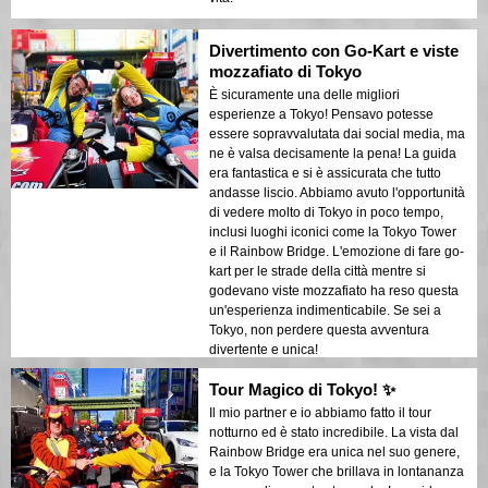
Divertimento con Go-Kart e viste
mozzafiato di Tokyo
È sicuramente una delle migliori
esperienze a Tokyo! Pensavo potesse
essere sopravvalutata dai social media, ma
ne è valsa decisamente la pena! La guida
era fantastica e si è assicurata che tutto
andasse liscio. Abbiamo avuto l'opportunità
di vedere molto di Tokyo in poco tempo,
inclusi luoghi iconici come la Tokyo Tower
e il Rainbow Bridge. L'emozione di fare go-
kart per le strade della città mentre si
godevano viste mozzafiato ha reso questa
un'esperienza indimenticabile. Se sei a
Tokyo, non perdere questa avventura
divertente e unica!
Tour Magico di Tokyo! ✨
Il mio partner e io abbiamo fatto il tour
notturno ed è stato incredibile. La vista dal
Rainbow Bridge era unica nel suo genere,
e la Tokyo Tower che brillava in lontananza