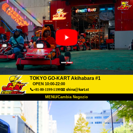
TOKYO GO-KART Akihabara #1
OPEN 10:00-22:00
📞+81-80-1199-1199
📧
shina@kart.st
MENU/Cambia Negozio
INIZIO
Chi Siamo
Specifiche
Prezzo
Accesso
Recensioni
FAQ