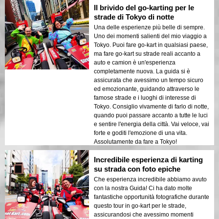
Il brivido del go-karting per le
unico per esplorare la città e divertirsi!
strade di Tokyo di notte
Una delle esperienze più belle di sempre.
Uno dei momenti salienti del mio viaggio a
Tokyo. Puoi fare go-kart in qualsiasi paese,
ma fare go-kart su strade reali accanto a
auto e camion è un'esperienza
completamente nuova. La guida si è
assicurata che avessimo un tempo sicuro
ed emozionante, guidando attraverso le
famose strade e i luoghi di interesse di
Tokyo. Consiglio vivamente di farlo di notte,
quando puoi passare accanto a tutte le luci
e sentire l'energia della città. Vai veloce, vai
forte e goditi l'emozione di una vita.
Assolutamente da fare a Tokyo!
Incredibile esperienza di karting
su strada con foto epiche
Che esperienza incredibile abbiamo avuto
con la nostra Guida! Ci ha dato molte
fantastiche opportunità fotografiche durante
questo tour in go-kart per le strade,
assicurandosi che avessimo momenti