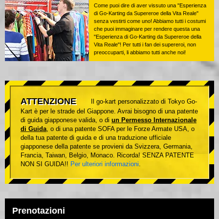
Come puoi dire di aver vissuto una "Esperienza
di Go-Karting da Supereroe della Vita Reale"
senza vestirti come uno! Abbiamo tutti i costumi
che puoi immaginare per rendere questa una
"Esperienza di Go-Karting da Supereroe della
Vita Reale"! Per tutti i fan dei supereroi, non
preoccuparti, li abbiamo tutti anche noi!
ATTENZIONE
Il go-kart personalizzato di Tokyo Go-
Kart è per le strade del Giappone. Avrai bisogno di una patente
di guida giapponese valida, o di
un Permesso Internazionale
di Guida
, o di una patente SOFA per le Forze Armate USA, o
della tua patente di guida e di una traduzione ufficiale
giapponese della patente se provieni da Svizzera, Germania,
Francia, Taiwan, Belgio, Monaco. Ricorda! SENZA PATENTE
NON SI GUIDA!!
Per ulteriori informazioni
.
Prenotazioni