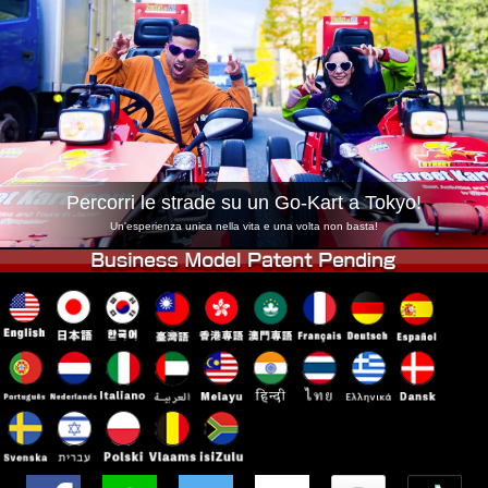
Azienda
Prenotazioni
Cambia Negozio
Tokyo Shinagawa
Tokyo Akihabara#1
Tokyo Akihabara#2
Tokyo Shibuya
Tokyo Shibuya Annex
Tokyo Bay
Tokyo Asakusa
Osaka
Percorri le strade su un Go-Kart a Tokyo!
Okinawa
Un'esperienza unica nella vita e una volta non basta!