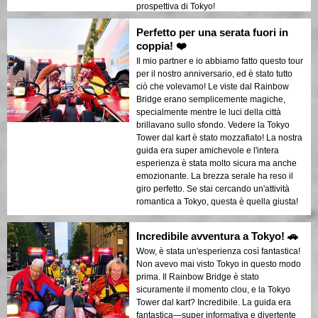
prospettiva di Tokyo!
Perfetto per una serata fuori in
coppia! ❤️
Il mio partner e io abbiamo fatto questo tour
per il nostro anniversario, ed è stato tutto
ciò che volevamo! Le viste dal Rainbow
Bridge erano semplicemente magiche,
specialmente mentre le luci della città
brillavano sullo sfondo. Vedere la Tokyo
Tower dal kart è stato mozzafiato! La nostra
guida era super amichevole e l'intera
esperienza è stata molto sicura ma anche
emozionante. La brezza serale ha reso il
giro perfetto. Se stai cercando un'attività
romantica a Tokyo, questa è quella giusta!
Incredibile avventura a Tokyo! 🚗
Wow, è stata un'esperienza così fantastica!
Non avevo mai visto Tokyo in questo modo
prima. Il Rainbow Bridge è stato
sicuramente il momento clou, e la Tokyo
Tower dal kart? Incredibile. La guida era
fantastica—super informativa e divertente