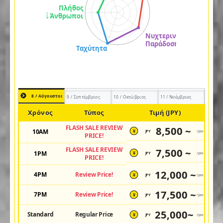
8 / Αύγουστος
9 / Σεπτέμβριος
10 / Οκτώβριος
11 / Νοέμβριος
Χρόνος
Τύπος
Τιμή (JPY)
FLASH SALE REVIEW
8,500 ~
10AM
JPY
/pax
¥
PRICE!
FLASH SALE REVIEW
7,500 ~
1PM
JPY
/pax
¥
PRICE!
12,000 ~
4PM
Review Price!
JPY
/pax
¥
17,500 ~
7PM
Review Price!
JPY
/pax
¥
25,000~
Standard
Regular Price
JPY
/pax
¥