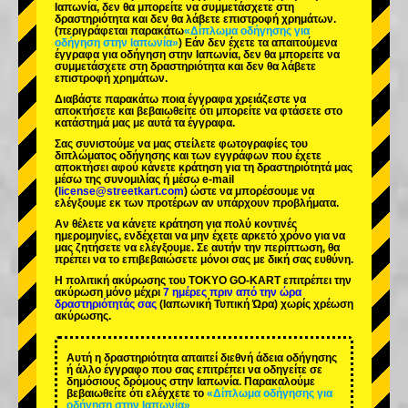
Ιαπωνία, δεν θα μπορείτε να συμμετάσχετε στη
δραστηριότητα και δεν θα λάβετε επιστροφή χρημάτων.
(περιγράφεται παρακάτω
«Δίπλωμα οδήγησης για
οδήγηση στην Ιαπωνία»
) Εάν δεν έχετε τα απαιτούμενα
έγγραφα για οδήγηση στην Ιαπωνία, δεν θα μπορείτε να
συμμετάσχετε στη δραστηριότητα και δεν θα λάβετε
επιστροφή χρημάτων.
Διαβάστε παρακάτω ποια έγγραφα χρειάζεστε να
αποκτήσετε και βεβαιωθείτε ότι μπορείτε να φτάσετε στο
κατάστημά μας με αυτά τα έγγραφα.
Σας συνιστούμε να μας στείλετε φωτογραφίες του
διπλώματος οδήγησης και των εγγράφων που έχετε
αποκτήσει αφού κάνετε κράτηση για τη δραστηριότητά μας
μέσω της συνομιλίας ή μέσω e-mail
(
license@streetkart.com
) ώστε να μπορέσουμε να
ελέγξουμε εκ των προτέρων αν υπάρχουν προβλήματα.
Αν θέλετε να κάνετε κράτηση για πολύ κοντινές
ημερομηνίες, ενδέχεται να μην έχετε αρκετό χρόνο για να
μας ζητήσετε να ελέγξουμε. Σε αυτήν την περίπτωση, θα
πρέπει να το επιβεβαιώσετε μόνοι σας με δική σας ευθύνη.
Η πολιτική ακύρωσης του TOKYO GO-KART επιτρέπει την
ακύρωση μόνο μέχρι
7 ημέρες πριν από την ώρα
δραστηριότητάς σας
(Ιαπωνική Τυπική Ώρα) χωρίς χρέωση
ακύρωσης.
Αυτή η δραστηριότητα απαιτεί διεθνή άδεια οδήγησης
ή άλλο έγγραφο που σας επιτρέπει να οδηγείτε σε
δημόσιους δρόμους στην Ιαπωνία. Παρακαλούμε
βεβαιωθείτε ότι ελέγχετε το
«Δίπλωμα οδήγησης για
οδήγηση στην Ιαπωνία»