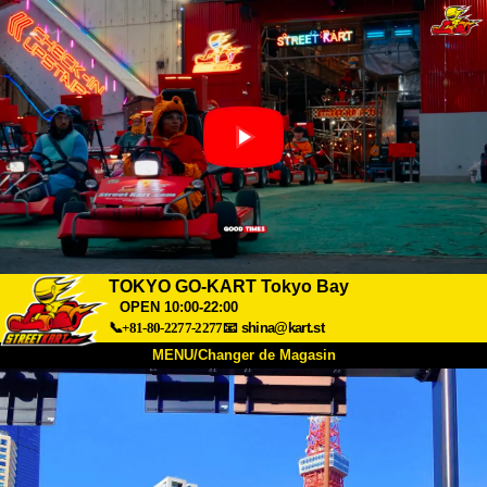
TOKYO GO-KART Tokyo Bay
OPEN 10:00-22:00
📞+81-80-2277-2277
📧
shina@kart.st
MENU/Changer de Magasin
ACCUEIL
À Propos
Caractéristiques
Tarifs
Accès
Avis
FAQ