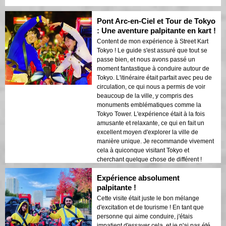
Pont Arc-en-Ciel et Tour de Tokyo
: Une aventure palpitante en kart !
Content de mon expérience à Street Kart
Tokyo ! Le guide s'est assuré que tout se
passe bien, et nous avons passé un
moment fantastique à conduire autour de
Tokyo. L'itinéraire était parfait avec peu de
circulation, ce qui nous a permis de voir
beaucoup de la ville, y compris des
monuments emblématiques comme la
Tokyo Tower. L'expérience était à la fois
amusante et relaxante, ce qui en fait un
excellent moyen d'explorer la ville de
manière unique. Je recommande vivement
cela à quiconque visitant Tokyo et
cherchant quelque chose de différent !
Expérience absolument
palpitante !
Cette visite était juste le bon mélange
d'excitation et de tourisme ! En tant que
personne qui aime conduire, j'étais
impatient d'essayer cela, et je n'ai pas été