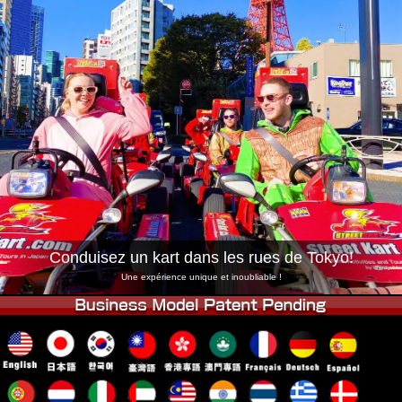
Entreprise
Réservation
Changer de Magasin
Tokyo Shinagawa
Tokyo Akihabara#1
Tokyo Akihabara#2
Tokyo Shibuya
Tokyo Shibuya Annexe
Baie de Tokyo
Tokyo Asakusa
Osaka
Okinawa
Conduisez un kart dans les rues de Tokyo!
Une expérience unique et inoubliable !