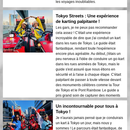
les voyages inoubliables.
Tokyo Streets : Une expérience
de karting palpitante !
Les gars, je ne peux pas recommander
cela assez ! C'était une expérience
incroyable de dire que j'ai conduit un kart
dans les rues de Tokyo. Le guide était
fantastique, rendant toute l'expérience
encore plus agréable. Au début, j'étais un
peu nerveux à l'idée de conduire un go-kart
dans les rues animées de Tokyo, mais le
guide s'est assuré que nous étions en
sécurité et à l'aise à chaque étape. C'était
palpitant de passer à toute vitesse devant
des monuments célèbres comme la Tour
de Tokyo et le Pont Rainbow. Le guide a
pris grand soin de capturer des moments
en cours de route, s'assurant que nous
Un incontournable pour tous à
avions plein de superbes photos pour nous
souvenir de cette aventure épique. Je me
Tokyo !
suis tellement amusé, et c'était
Je n'aurais jamais pensé que je conduirais
définitivement l'un des moments forts de
un kart à Tokyo un jour, mais nous y
mon séjour à Tokyo. Si vous cherchez une
sommes ! Le parcours était fantastique, de