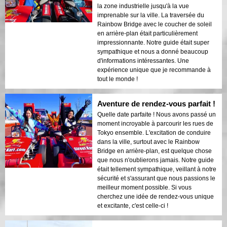
aventure excitante et unique en son genre,
la zone industrielle jusqu'à la vue
c'est ça. Je recommande vivement cette
imprenable sur la ville. La traversée du
expérience à tous ceux qui viennent à
Rainbow Bridge avec le coucher de soleil
Tokyo. Ne manquez pas cette opportunité
en arrière-plan était particulièrement
inoubliable !
impressionnante. Notre guide était super
sympathique et nous a donné beaucoup
d'informations intéressantes. Une
expérience unique que je recommande à
tout le monde !
Aventure de rendez-vous parfait !
Quelle date parfaite ! Nous avons passé un
moment incroyable à parcourir les rues de
Tokyo ensemble. L'excitation de conduire
dans la ville, surtout avec le Rainbow
Bridge en arrière-plan, est quelque chose
que nous n'oublierons jamais. Notre guide
était tellement sympathique, veillant à notre
sécurité et s'assurant que nous passions le
meilleur moment possible. Si vous
cherchez une idée de rendez-vous unique
et excitante, c'est celle-ci !