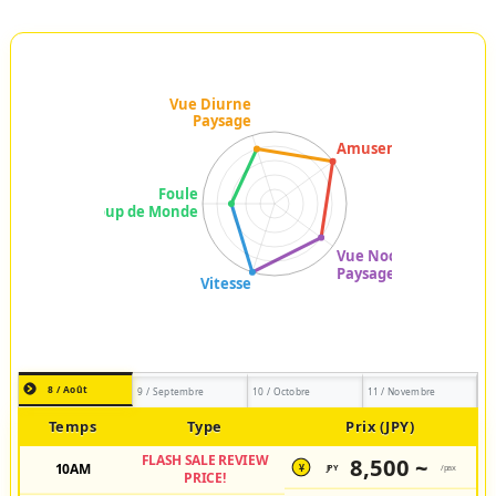
8 / Août
9 / Septembre
10 / Octobre
11 / Novembre
Temps
Type
Prix (JPY)
FLASH SALE REVIEW
8,500 ~
10AM
JPY
/pax
¥
PRICE!