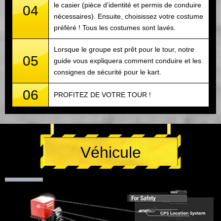
le casier (pièce d’identité et permis de conduire
04
nécessaires). Ensuite, choisissez votre costume
préféré ! Tous les costumes sont lavés.
Lorsque le groupe est prêt pour le tour, notre
05
guide vous expliquera comment conduire et les
consignes de sécurité pour le kart.
06
PROFITEZ DE VOTRE TOUR !
Véhicule