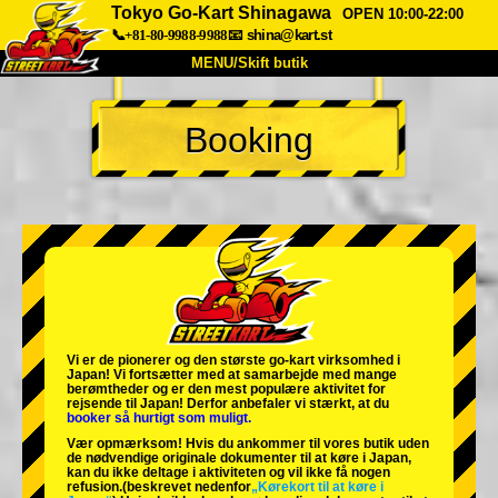
Tokyo Go-Kart Shinagawa
OPEN 10:00-22:00
📞+81-80-9988-9988
📧
shina@kart.st
MENU/Skift butik
TOP
Booking
Om
Specifikationer
Pris
Adgang
Stemme
FAQ
Virksomhed
Booking
Skift butik
Tokyo Shinagawa
Tokyo Akihabara#1
Tokyo Akihabara#2
Tokyo Shibuya
Vi er de
pionerer
og
den største go-kart virksomhed
i
Tokyo Shibuya Annex
Tokyo Bay
Japan! Vi fortsætter med at samarbejde med
mange
berømtheder
og er den
mest populære aktivitet
for
rejsende til Japan! Derfor anbefaler vi stærkt, at du
Tokyo Asakusa
Osaka
booker så hurtigt som muligt.
Vær opmærksom! Hvis du ankommer til vores butik uden
Okinawa
de nødvendige originale dokumenter til at køre i Japan,
kan du ikke deltage i aktiviteten og vil ikke få nogen
refusion.
(beskrevet nedenfor
„Kørekort til at køre i