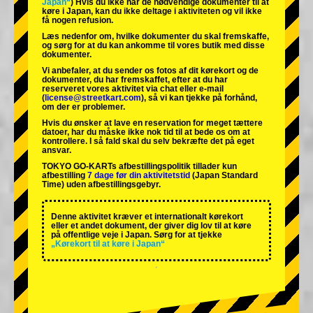
Japan“
) Hvis du ikke har de nødvendige dokumenter til at
køre i Japan, kan du ikke deltage i aktiviteten og vil ikke
få nogen refusion.
Læs nedenfor om, hvilke dokumenter du skal fremskaffe,
og sørg for at du kan ankomme til vores butik med disse
dokumenter.
Vi anbefaler, at du sender os fotos af dit kørekort og de
dokumenter, du har fremskaffet, efter at du har
reserveret vores aktivitet via chat eller e-mail
(
license@streetkart.com
), så vi kan tjekke på forhånd,
om der er problemer.
Hvis du ønsker at lave en reservation for meget tættere
datoer, har du måske ikke nok tid til at bede os om at
kontrollere. I så fald skal du selv bekræfte det på eget
ansvar.
TOKYO GO-KARTs afbestillingspolitik tillader kun
afbestilling
7 dage før din aktivitetstid
(Japan Standard
Time) uden afbestillingsgebyr.
Denne aktivitet kræver et internationalt kørekort
eller et andet dokument, der giver dig lov til at køre
på offentlige veje i Japan. Sørg for at tjekke
„Kørekort til at køre i Japan“