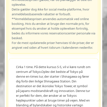
oplevelse.
Dette gælder dog ikke for social media-platforme, hvor
anmeldelsesbaserede rabatter er forbudt.
**Anmeldelsesprisen anvendes automatisk ved online
booking. Hvis du ønsker at bruge den normale pris, for
eksempel hvis du ønsker at holde oplevelsen fortrolig,
bedes du informere vores reservationscenter personale via
besked.
For de mest opdaterede priser henvises til de priser, der er
angivet ved siden af hvert tidsrum i kalenderen nedenfor.
Cirka 1 time. På dette kursus S-S, vil vi køre rundt om
centrum af Tokyo.Oplev det bedste af Tokyo på
denne en-times tur, der starter i Shinagawa og fører
dig forbi den livlige Shinagawa Station. Din
destination er det ikoniske Tokyo Tower, et symbol
på Japans modstandskraft og innovation. Denne tur
er perfekt for dem, der ønsker at se Tokyos
højdepunkter uden at bruge timer på vejen. Med en
blanding af bylandskaber og historiske vartegn