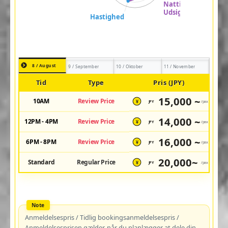
8 / August
9 / September
10 / Oktober
11 / November
Tid
Type
Pris (JPY)
15,000 ~
10AM
Review Price
JPY
/pax
¥
14,000 ~
12PM - 4PM
Review Price
JPY
/pax
¥
16,000 ~
6PM - 8PM
Review Price
JPY
/pax
¥
20,000~
Standard
Regular Price
JPY
/pax
¥
Anmeldelsespris / Tidlig bookingsanmeldelsespris /
Anmeldelsesprisen gælder, når du planlægger at dele din